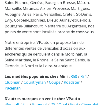
Saint-Etienne, Génève, Bourg en Bresse, Mâcon,
Marseille, Miramas, Aix-en-Provence, Martigues,
Aubagne, Arles, Paris, Versailles, Créteil, St-Denis,
Evry, Corbeil-Essonnes, Dreux, Aulnay-sous-bois,
Boulogne-Billancourt, Nanterre ou Argenteuil, nos
points de vente sont localisés proche de chez-vous.
Notre entreprise, VPauto en propose lors de
différentes ventes de véhicules d'occasion aux
enchères qui se déroulent dans le Morbihan, la
Seine Maritime, le Rhône, la Seine Saint Denis, la
Gironde, le Nord et la Loire-Atlantique.
Les modèles populaires chez Mini :
R50
/
F54
/
Clubman
/
Countryman
/
Coupé
/
Roadster
/
Paceman
D'autres marques en vente chez VPauto
:
Renault
/
Fiat
/
Peugeot
/
DS
/
Opel
/
Ford
/
Chevrolet
/
V