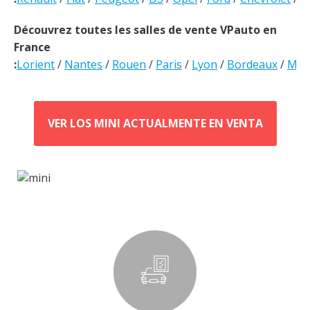
Découvrez toutes les salles de vente VPauto en
France
:
Lorient
/
Nantes
/
Rouen
/
Paris
/
Lyon
/
Bordeaux
/
Mars
VER LOS MINI ACTUALMENTE EN VENTA