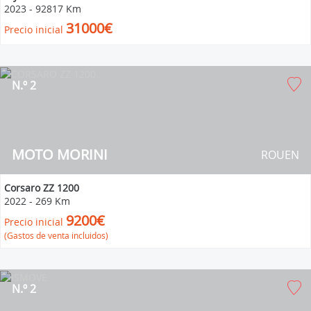
2023
-
92817 Km
31000€
Precio inicial
N.º 2
MOTO MORINI
ROUEN
Corsaro ZZ 1200
2022
-
269 Km
9200€
Precio inicial
(Gastos de venta incluidos)
N.º 2