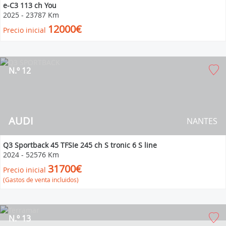
e-C3 113 ch You
2025
-
23787 Km
12000€
Precio inicial
N.º 12
AUDI
NANTES
Q3 Sportback 45 TFSIe 245 ch S tronic 6 S line
2024
-
52576 Km
31700€
Precio inicial
(Gastos de venta incluidos)
N.º 13