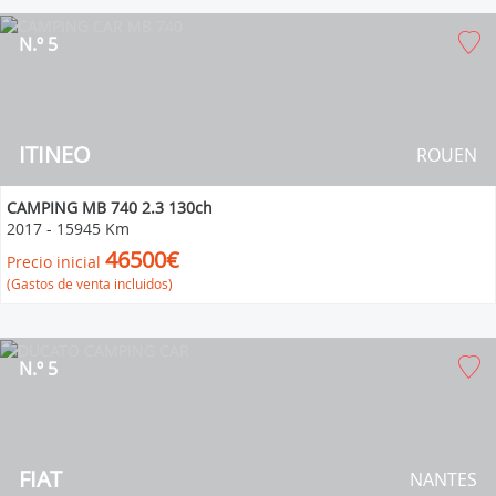
N.º 5
ITINEO
ROUEN
CAMPING MB 740 2.3 130ch
2017
-
15945 Km
46500€
Precio inicial
(Gastos de venta incluidos)
N.º 5
FIAT
NANTES