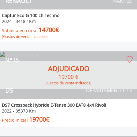
RENAULT
NANTES
Captur Eco-G 100 ch Techno
2024
-
34182 Km
14700€
Subasta en curso
(Gastos de venta incluidos)
N.º 15
ADJUDICADO
19700 €
(Gastos de venta incluidos)
DS
DEPARTAMENTO: 13
DS7 Crossback Hybride E-Tense 300 EAT8 4x4 Rivoli
2022
-
35378 Km
19700€
Precio inicial