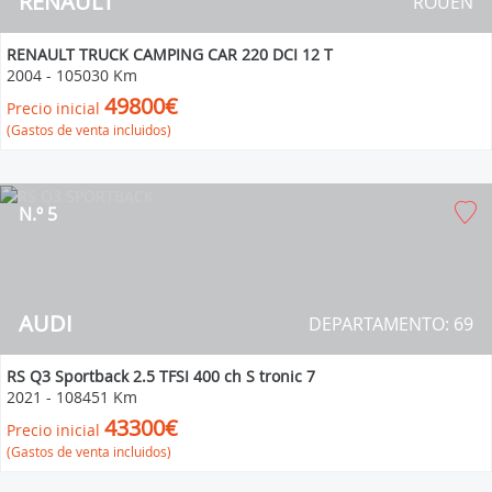
RENAULT
ROUEN
RENAULT TRUCK CAMPING CAR 220 DCI 12 T
2004
-
105030 Km
49800€
Precio inicial
(Gastos de venta incluidos)
N.º 5
AUDI
DEPARTAMENTO: 69
RS Q3 Sportback 2.5 TFSI 400 ch S tronic 7
2021
-
108451 Km
43300€
Precio inicial
(Gastos de venta incluidos)