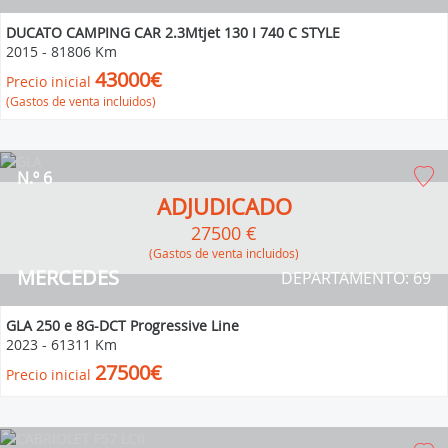
DUCATO CAMPING CAR 2.3Mtjet 130 I 740 C STYLE
2015
-
81806 Km
43000€
Precio inicial
(Gastos de venta incluidos)
N.º 6
ADJUDICADO
27500 €
(Gastos de venta incluidos)
MERCEDES
DEPARTAMENTO: 69
GLA 250 e 8G-DCT Progressive Line
2023
-
61311 Km
27500€
Precio inicial