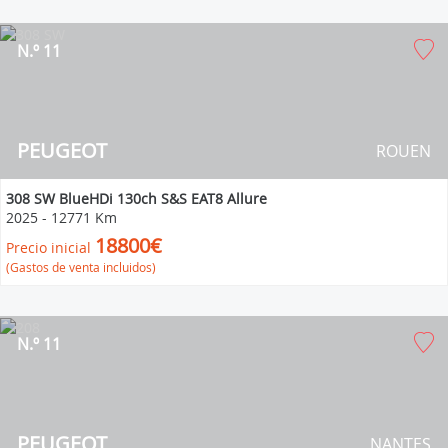
N.º 11
PEUGEOT
ROUEN
308 SW BlueHDi 130ch S&S EAT8 Allure
2025
-
12771 Km
18800€
Precio inicial
(Gastos de venta incluidos)
N.º 11
PEUGEOT
NANTES