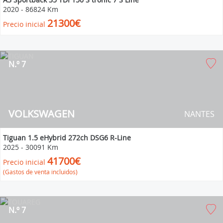
2020
-
86824 Km
21300€
Precio inicial
N.º 7
VOLKSWAGEN
NANTES
Tiguan 1.5 eHybrid 272ch DSG6 R-Line
2025
-
30091 Km
41700€
Precio inicial
(Gastos de venta incluidos)
N.º 7