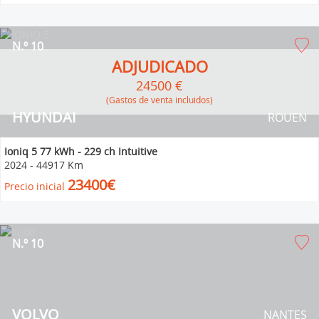
N.º 10
ADJUDICADO
24500 €
(Gastos de venta incluidos)
HYUNDAI
ROUEN
Ioniq 5 77 kWh - 229 ch Intuitive
2024
-
44917 Km
23400€
Precio inicial
N.º 10
VOLVO
NANTES