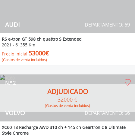
AUDI
DEPARTAMENTO: 69
RS e-tron GT 598 ch quattro S Extended
2021
-
61355 Km
53000€
Precio inicial
(Gastos de venta incluidos)
N.º 2
ADJUDICADO
32000 €
(Gastos de venta incluidos)
VOLVO
DEPARTAMENTO: 56
XC60 T8 Recharge AWD 310 ch + 145 ch Geartronic 8 Ultimate
Style Chrome