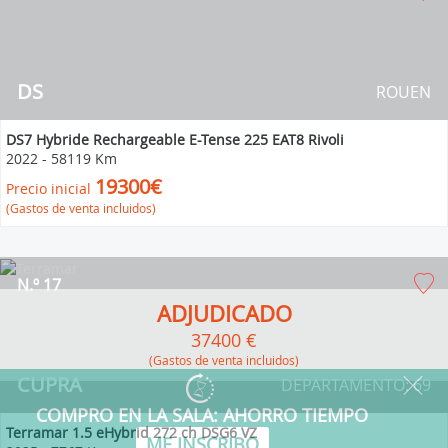
DS
ROUEN
DS7 Hybride Rechargeable E-Tense 225 EAT8 Rivoli
2022
-
58119 Km
19300€
Precio inicial
(Gastos de venta incluidos)
N.º 17
ADJUDICADO
37400 €
(Gastos de venta incluidos)
CUPRA
DEPARTAMENTO: 69
Terramar 1.5 eHybrid 272 ch DSG6 VZ