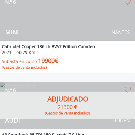
N.º 6
MINI
NANTES
Cabriolet Cooper 136 ch BVA7 Edition Camden
2021
-
24379 Km
19900€
Subasta en curso
(Gastos de venta incluidos)
N.º 6
ADJUDICADO
21300 €
(Gastos de venta incluidos)
AUDI
ROUEN
A3 Sportback 35 TDI 150 S tronic 7 S Line