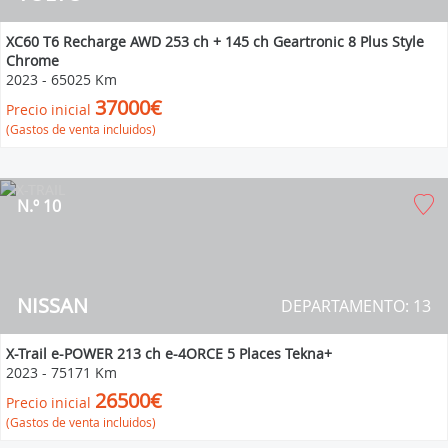
XC60 T6 Recharge AWD 253 ch + 145 ch Geartronic 8 Plus Style
Chrome
2023
-
65025 Km
37000€
Precio inicial
(Gastos de venta incluidos)
N.º 10
NISSAN
DEPARTAMENTO: 13
X-Trail e-POWER 213 ch e-4ORCE 5 Places Tekna+
2023
-
75171 Km
26500€
Precio inicial
(Gastos de venta incluidos)