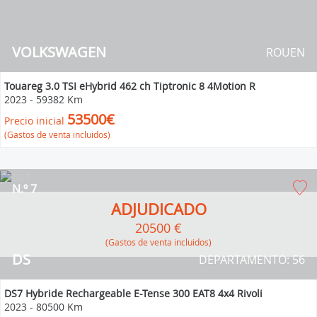
VOLKSWAGEN
ROUEN
Touareg 3.0 TSI eHybrid 462 ch Tiptronic 8 4Motion R
2023
-
59382 Km
53500€
Precio inicial
(Gastos de venta incluidos)
N.º 7
ADJUDICADO
20500 €
(Gastos de venta incluidos)
DS
DEPARTAMENTO: 56
DS7 Hybride Rechargeable E-Tense 300 EAT8 4x4 Rivoli
2023
-
80500 Km