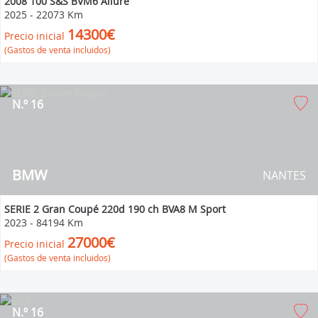
2008 100 S&S BVM6 Allure
2025
-
22073 Km
14300€
Precio inicial
(Gastos de venta incluidos)
N.º 16
BMW
NANTES
SERIE 2 Gran Coupé 220d 190 ch BVA8 M Sport
2023
-
84194 Km
27000€
Precio inicial
(Gastos de venta incluidos)
N.º 16