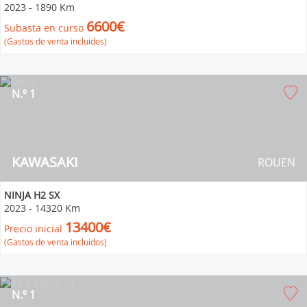
2023
-
1890 Km
6600€
Subasta en curso
(Gastos de venta incluidos)
N.º 1
KAWASAKI
ROUEN
NINJA H2 SX
2023
-
14320 Km
13400€
Precio inicial
(Gastos de venta incluidos)
N.º 1