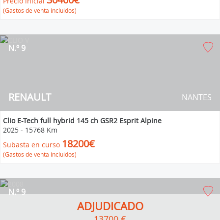
Precio inicial
(Gastos de venta incluidos)
N.º 9
RENAULT
NANTES
Clio E-Tech full hybrid 145 ch GSR2 Esprit Alpine
2025
-
15768 Km
18200€
Subasta en curso
(Gastos de venta incluidos)
N.º 9
ADJUDICADO
13700 €