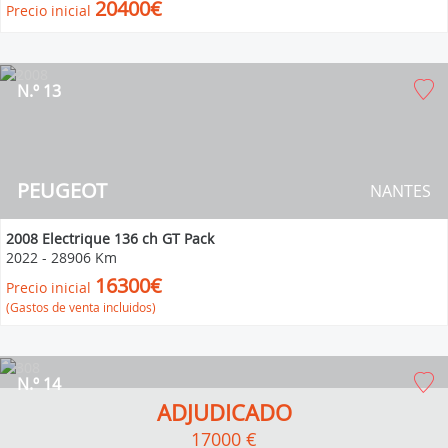
20400€
Precio inicial
N.º 13
PEUGEOT
NANTES
2008 Electrique 136 ch GT Pack
2022
-
28906 Km
16300€
Precio inicial
(Gastos de venta incluidos)
N.º 14
ADJUDICADO
17000 €