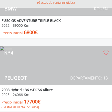
(Gastos de venta incluidos)
BMW
ROUEN
F 850 GS ADVENTURE TRIPLE BLACK
2022
-
39050 Km
6800€
Precio inicial
N.º 4
PEUGEOT
DEPARTAMENTO: 13
2008 Hybrid 136 e-DCS6 Allure
2025
-
24066 Km
17700€
Precio inicial
(Gastos de venta incluidos)