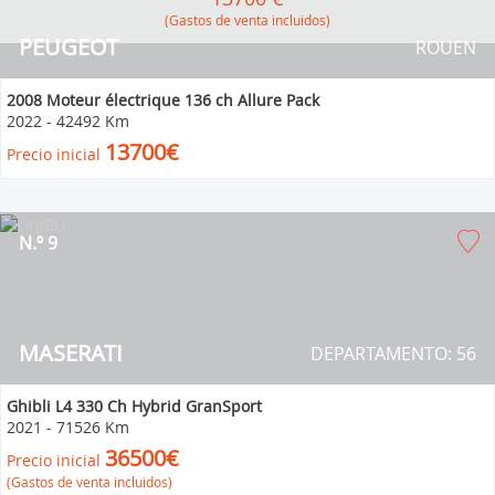
(Gastos de venta incluidos)
PEUGEOT
ROUEN
2008 Moteur électrique 136 ch Allure Pack
2022
-
42492 Km
13700€
Precio inicial
N.º 9
MASERATI
DEPARTAMENTO: 56
Ghibli L4 330 Ch Hybrid GranSport
2021
-
71526 Km
36500€
Precio inicial
(Gastos de venta incluidos)