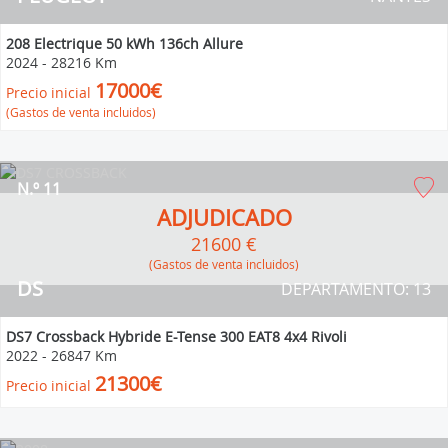
208 Electrique 50 kWh 136ch Allure
2024
-
28216 Km
17000€
Precio inicial
(Gastos de venta incluidos)
N.º 11
ADJUDICADO
21600 €
(Gastos de venta incluidos)
DS
DEPARTAMENTO: 13
DS7 Crossback Hybride E-Tense 300 EAT8 4x4 Rivoli
2022
-
26847 Km
21300€
Precio inicial