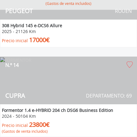
(Gastos de venta incluidos)
PEUGEOT
ROUEN
308 Hybrid 145 e-DCS6 Allure
2025
-
21126 Km
17000€
Precio inicial
N.º 14
CUPRA
DEPARTAMENTO: 69
Formentor 1.4 e-HYBRID 204 ch DSG6 Business Edition
2024
-
50104 Km
23800€
Precio inicial
(Gastos de venta incluidos)