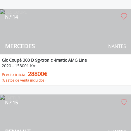
N.º 14
MERCEDES
NANTES
Glc Coupé 300 D 9g-tronic 4matic AMG Line
2020
-
153001 Km
28800€
Precio inicial
(Gastos de venta incluidos)
N.º 15