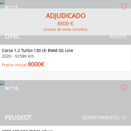
N.º 15
ADJUDICADO
8800 €
(Gastos de venta incluidos)
OPEL
ROUEN
Corsa 1.2 Turbo 130 ch BVA8 GS Line
2020
-
92586 Km
8000€
Precio inicial
N.º 16
PEUGEOT
DEPARTAMENTO: 13