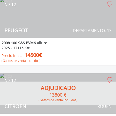
N.º 12
PEUGEOT
DEPARTAMENTO: 13
2008 100 S&S BVM6 Allure
2025
-
17116 Km
14500€
Precio inicial
(Gastos de venta incluidos)
N.º 12
ADJUDICADO
13800 €
(Gastos de venta incluidos)
CITROEN
ROUEN