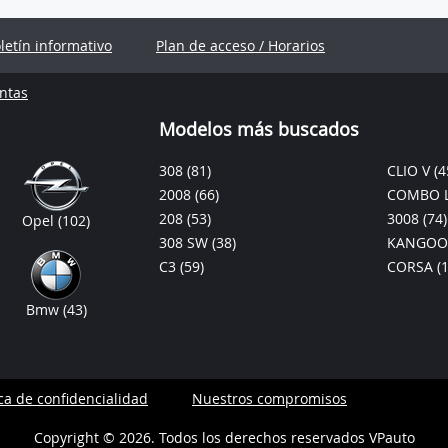
oletín informativo
Plan de acceso / Horarios
ntas
Modelos más buscados
308
(81)
CLIO V
(4
2008
(66)
COMBO L
208
(53)
3008
(74)
Opel
(102)
308 SW
(38)
KANGOO
C3
(59)
CORSA
(
Bmw
(43)
ica de confidencialidad
Nuestros compromisos
Copyright © 2026. Todos los derechos reservados VPauto