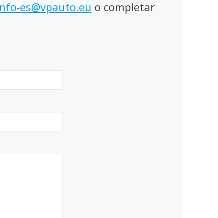
info-es@vpauto.eu
o completar