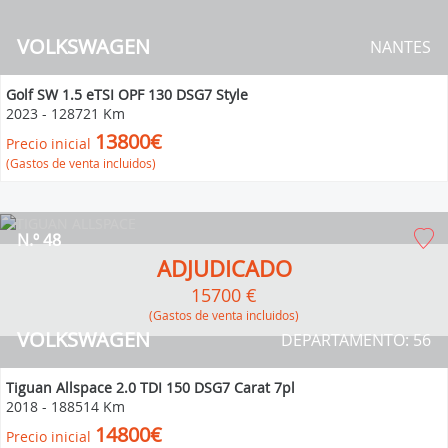
VOLKSWAGEN
NANTES
Golf SW 1.5 eTSI OPF 130 DSG7 Style
2023
-
128721 Km
13800€
Precio inicial
(Gastos de venta incluidos)
N.º 48
ADJUDICADO
15700 €
(Gastos de venta incluidos)
VOLKSWAGEN
DEPARTAMENTO: 56
Tiguan Allspace 2.0 TDI 150 DSG7 Carat 7pl
2018
-
188514 Km
14800€
Precio inicial