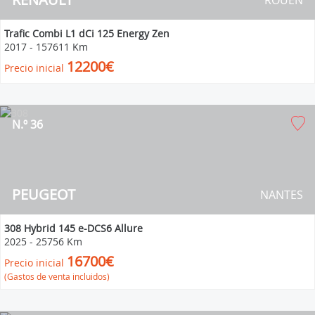
ROUEN
Trafic Combi L1 dCi 125 Energy Zen
2017
-
157611 Km
12200€
Precio inicial
N.º 36
PEUGEOT
NANTES
308 Hybrid 145 e-DCS6 Allure
2025
-
25756 Km
16700€
Precio inicial
(Gastos de venta incluidos)