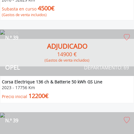
4500€
Subasta en curso
(Gastos de venta incluidos)
N.º 39
ADJUDICADO
14900 €
(Gastos de venta incluidos)
OPEL
DEPARTAMENTO: 69
Corsa Electrique 136 ch & Batterie 50 kWh GS Line
2023
-
17756 Km
12200€
Precio inicial
N.º 39