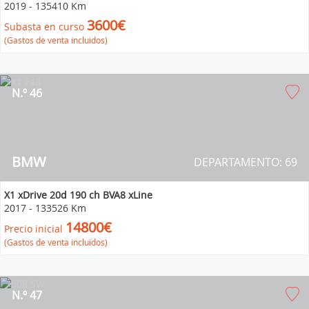
2019
-
135410 Km
3600€
Subasta en curso
(Gastos de venta incluidos)
N.º 46
BMW
DEPARTAMENTO: 69
X1 xDrive 20d 190 ch BVA8 xLine
2017
-
133526 Km
14800€
Precio inicial
(Gastos de venta incluidos)
N.º 47