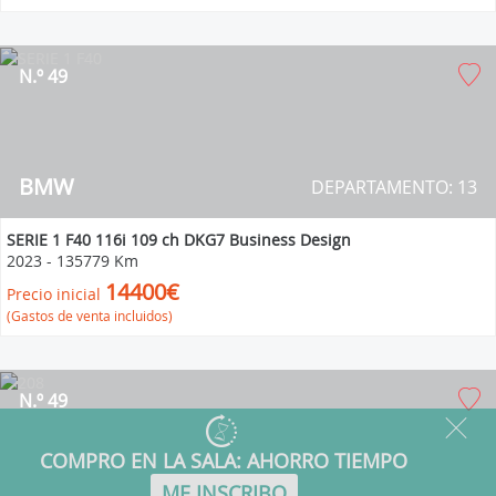
N.º 49
BMW
DEPARTAMENTO: 13
SERIE 1 F40 116i 109 ch DKG7 Business Design
2023
-
135779 Km
14400€
Precio inicial
(Gastos de venta incluidos)
N.º 49