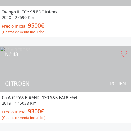
Twingo III TCe 95 EDC Intens
2020
-
27690 Km
9500€
Precio inicial
(Gastos de venta incluidos)
N.º 43
CITROEN
ROUEN
C5 Aircross BlueHDi 130 S&S EAT8 Feel
2019
-
145038 Km
9300€
Precio inicial
(Gastos de venta incluidos)