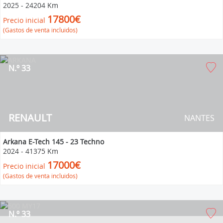
2025
-
24204 Km
17800€
Precio inicial
(Gastos de venta incluidos)
N.º 33
RENAULT
NANTES
Arkana E-Tech 145 - 23 Techno
2024
-
41375 Km
17000€
Precio inicial
(Gastos de venta incluidos)
N.º 33