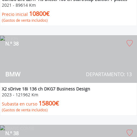
2021
-
89614 Km
10800€
Precio inicial
(Gastos de venta incluidos)
N.º 38
BMW
DEPARTAMENTO: 13
X2 sDrive 18i 136 ch DKG7 Business Design
2023
-
121962 Km
15800€
Subasta en curso
(Gastos de venta incluidos)
N.º 38