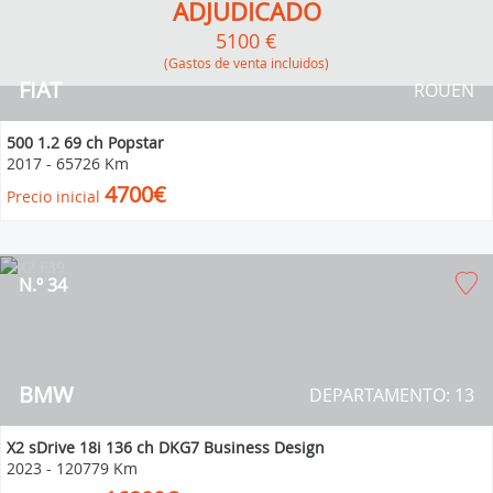
ADJUDICADO
5100 €
(Gastos de venta incluidos)
FIAT
ROUEN
500 1.2 69 ch Popstar
2017
-
65726 Km
4700€
Precio inicial
N.º 34
BMW
DEPARTAMENTO: 13
X2 sDrive 18i 136 ch DKG7 Business Design
2023
-
120779 Km