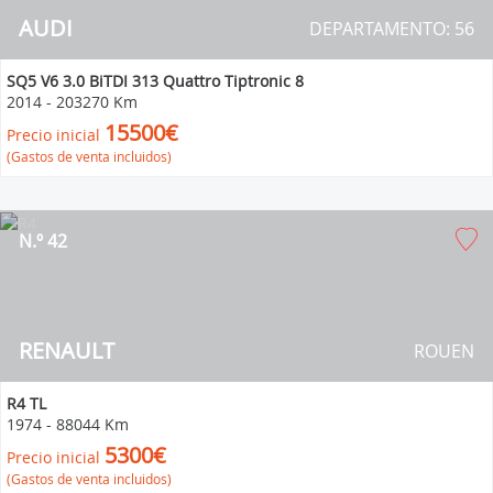
AUDI
DEPARTAMENTO: 56
SQ5 V6 3.0 BiTDI 313 Quattro Tiptronic 8
2014
-
203270 Km
15500€
Precio inicial
(Gastos de venta incluidos)
N.º 42
RENAULT
ROUEN
R4 TL
1974
-
88044 Km
5300€
Precio inicial
(Gastos de venta incluidos)