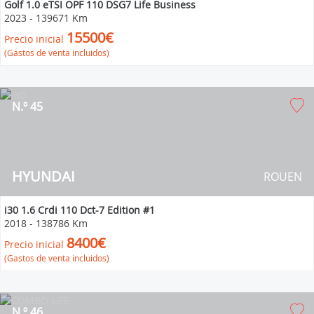
Golf 1.0 eTSI OPF 110 DSG7 Life Business
2023
-
139671 Km
15500€
Precio inicial
(Gastos de venta incluidos)
N.º 45
HYUNDAI
ROUEN
i30 1.6 Crdi 110 Dct-7 Edition #1
2018
-
138786 Km
8400€
Precio inicial
(Gastos de venta incluidos)
N.º 46