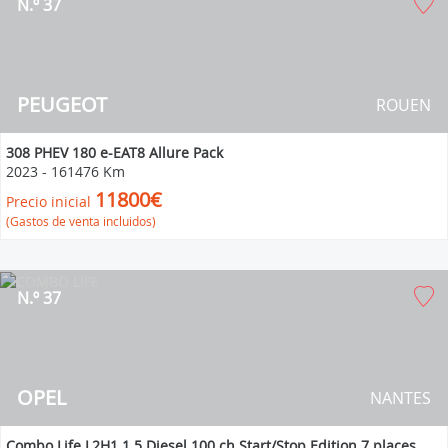
N.º 37
PEUGEOT
ROUEN
308 PHEV 180 e-EAT8 Allure Pack
2023
-
161476 Km
11800€
Precio inicial
(Gastos de venta incluidos)
N.º 37
OPEL
NANTES
Combo Life L2H1 1.5 Diesel 100 ch Start/Stop Edition 7 places