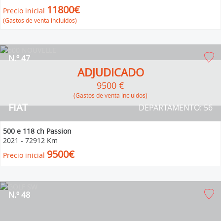
11800€
Precio inicial
(Gastos de venta incluidos)
N.º 47
ADJUDICADO
9500 €
(Gastos de venta incluidos)
FIAT
DEPARTAMENTO: 56
500 e 118 ch Passion
2021
-
72912 Km
9500€
Precio inicial
N.º 48