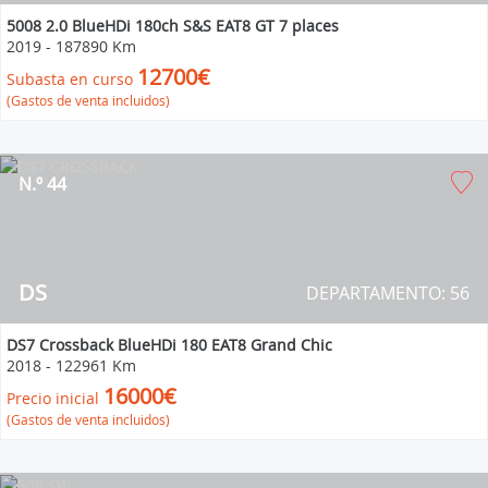
5008 2.0 BlueHDi 180ch S&S EAT8 GT 7 places
2019
-
187890 Km
12700€
Subasta en curso
(Gastos de venta incluidos)
N.º 44
DS
DEPARTAMENTO: 56
DS7 Crossback BlueHDi 180 EAT8 Grand Chic
2018
-
122961 Km
16000€
Precio inicial
(Gastos de venta incluidos)