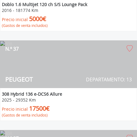
Doblo 1.6 Multijet 120 ch S/S Lounge Pack
2016
-
181774 Km
5000€
Precio inicial
(Gastos de venta incluidos)
N.º 37
PEUGEOT
DEPARTAMENTO: 13
308 Hybrid 136 e-DCS6 Allure
2025
-
29352 Km
17500€
Precio inicial
(Gastos de venta incluidos)