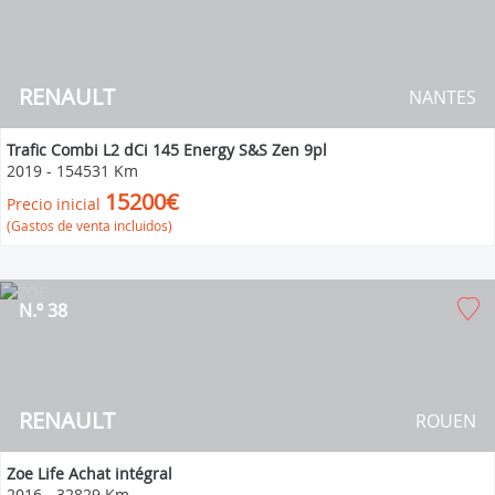
RENAULT
NANTES
Trafic Combi L2 dCi 145 Energy S&S Zen 9pl
2019
-
154531 Km
15200€
Precio inicial
(Gastos de venta incluidos)
N.º 38
RENAULT
ROUEN
Zoe Life Achat intégral
2016
-
32829 Km