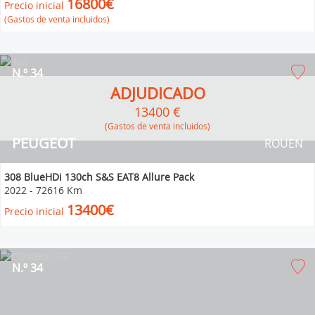
16800€
Precio inicial
(Gastos de venta incluidos)
N.º 34
ADJUDICADO
13400 €
(Gastos de venta incluidos)
PEUGEOT
ROUEN
308 BlueHDi 130ch S&S EAT8 Allure Pack
2022
-
72616 Km
13400€
Precio inicial
N.º 34