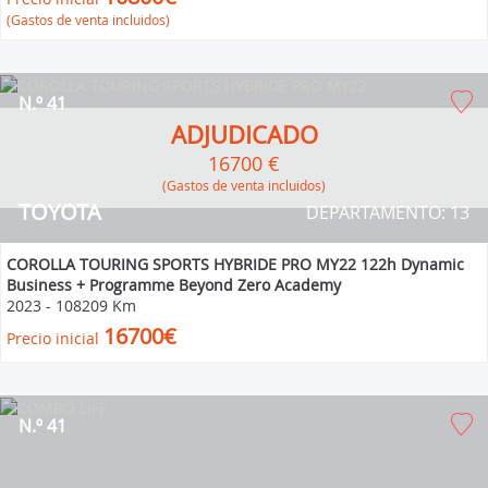
(Gastos de venta incluidos)
N.º 41
ADJUDICADO
16700 €
(Gastos de venta incluidos)
TOYOTA
DEPARTAMENTO: 13
COROLLA TOURING SPORTS HYBRIDE PRO MY22 122h Dynamic
Business + Programme Beyond Zero Academy
2023
-
108209 Km
16700€
Precio inicial
N.º 41