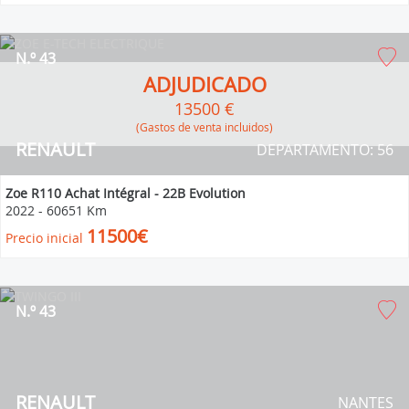
N.º 43
ADJUDICADO
13500 €
(Gastos de venta incluidos)
RENAULT
DEPARTAMENTO: 56
Zoe R110 Achat Intégral - 22B Evolution
2022
-
60651 Km
11500€
Precio inicial
N.º 43
RENAULT
NANTES