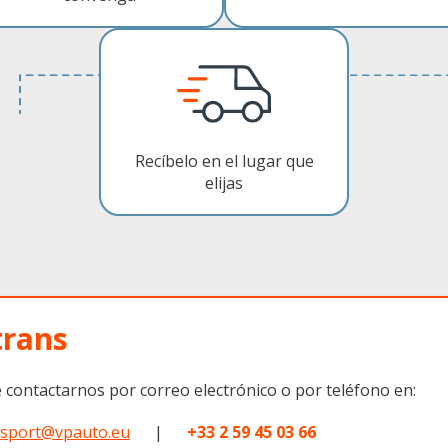
Recíbelo en el lugar que
elijas
trans
 contactarnos por correo electrónico o por teléfono en:
nsport@vpauto.eu
|
+33 2 59 45 03 66