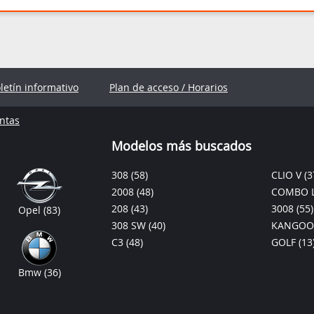
oletín informativo
Plan de acceso / Horarios
ntas
Modelos más buscados
308
(58)
CLIO V
(3
2008
(48)
COMBO L
208
(43)
3008
(55)
Opel
(83)
308 SW
(40)
KANGOO
C3
(48)
GOLF
(13
Bmw
(36)