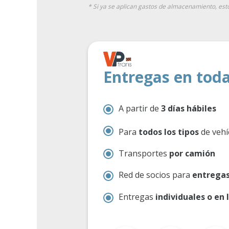
* Si ya se aplican gastos de almacenamiento, est
Entregas en toda
A partir de
3 días hábiles
Para
todos los tipos
de vehí
Transportes
por camión
Red de socios para
entregas
Entregas
individuales o en 