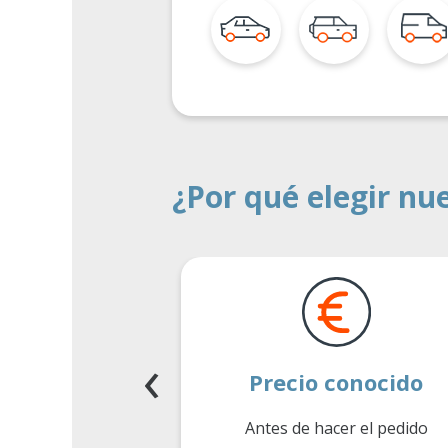
¿Por qué elegir nu
‹
as de
Precio conocido
iento 0 €
Antes de hacer el pedido