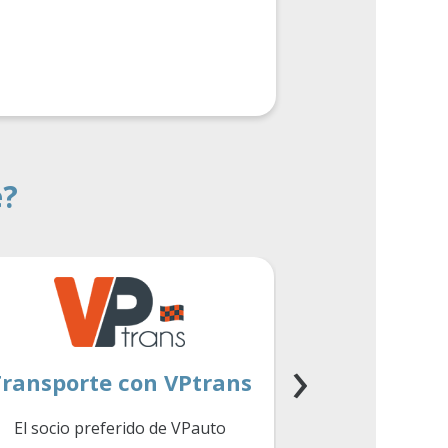
e?
›
ransporte con VPtrans
Seguimient
El socio preferido de VPauto
Asistencia