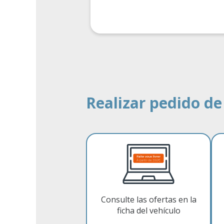
hículo entregado a
VPtrans
Realizar pedido de
Consulte las ofertas en la
ficha del vehículo