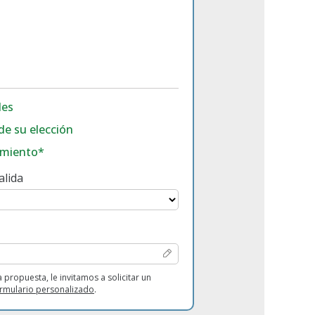
les
de su elección
amiento*
alida
a propuesta, le invitamos a solicitar un
ormulario personalizado
.