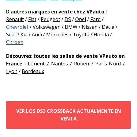
D'autres marques en vente chez VPauto :
Renault
/
Fiat
/
Peugeot
/
DS
/
Opel
/
Ford
/
Chevrolet
/
Volkswagen
/
BMW
/
Nissan
/
Dacia
/
Seat
/
Kia
/
Audi
/
Mercedes
/
Toyota
/
Honda
/
Citroen
Découvrez toutes les salles de vente VPauto en
France :
Lorient
/
Nantes
/
Rouen
/
Paris-Nord
/
Lyon
/
Bordeaux
VER LOS DS3 CROSSBACK ACTUALMENTE EN
VENTA