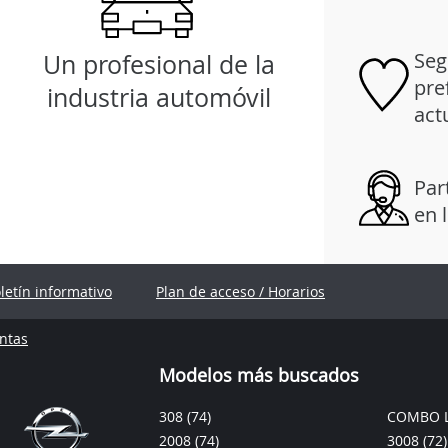
Seg
Un profesional de la
pre
industria automóvil
act
Par
en 
oletín informativo
Plan de acceso / Horarios
ntas
Modelos más buscados
308
(74)
COMBO L
2008
(74)
3008
(72)