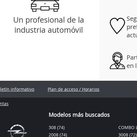
Seg
Un profesional de la
pre
industria automóvil
act
Par
en 
oletín informativo
Plan de acceso / Horarios
ntas
Modelos más buscados
308
(74)
COMBO L
2008
(74)
3008
(72)