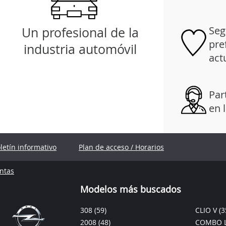
Seg
Un profesional de la
pre
industria automóvil
act
Par
en 
oletín informativo
Plan de acceso / Horarios
ntas
Modelos más buscados
308
(59)
CLIO V
(3
2008
(48)
COMBO L