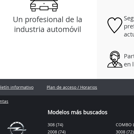
Seg
Un profesional de la
pre
industria automóvil
act
Par
en 
oletín informativo
Plan de acceso / Horarios
ntas
Modelos más buscados
308
(74)
COMBO L
2008
(74)
3008
(72)