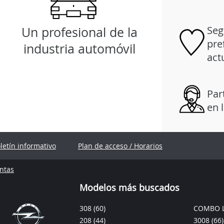
Seg
Un profesional de la
pre
industria automóvil
act
Par
en 
oletín informativo
Plan de acceso / Horarios
ntas
Modelos más buscados
308
(60)
COMBO L
208
(44)
3008
(66)