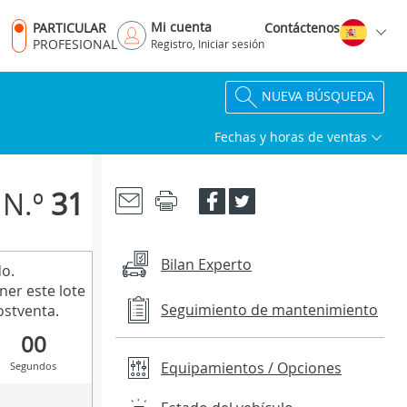
Mi cuenta
PARTICULAR
Contáctenos
PROFESIONAL
Registro, Iniciar sesión
NUEVA BÚSQUEDA
Fechas y horas de ventas
N.º
31
Bilan Experto
do.
ner este lote
Seguimiento de mantenimiento
stventa.
00
Equipamientos / Opciones
Segundos