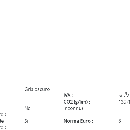
Gris oscuro
IVA :
Sí
?
CO2 (g/km) :
135 
No
Inconnu)
o :
de
Sí
Norma Euro :
6
o :