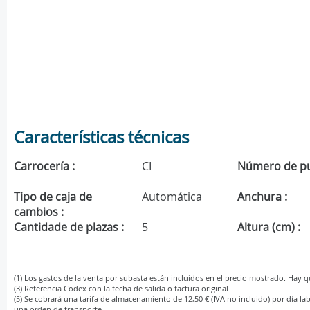
Características técnicas
Carrocería :
CI
Número de pu
Tipo de caja de
Automática
Anchura :
cambios :
Cantidade de plazas :
5
Altura (cm) :
(1) Los gastos de la venta por subasta están incluidos en el precio mostrado. Hay 
(3) Referencia Codex con la fecha de salida o factura original
(5) Se cobrará una tarifa de almacenamiento de 12,50 € (IVA no incluido) por día lab
una orden de transporte.