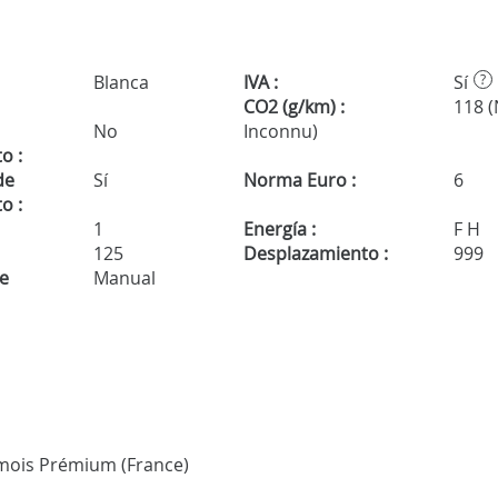
Blanca
IVA :
Sí
?
CO2 (g/km) :
118 
No
Inconnu)
o :
de
Sí
Norma Euro :
6
o :
1
Energía :
F H
125
Desplazamiento :
999
de
Manual
 3 mois Prémium (France)