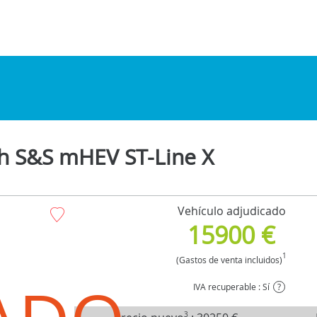
ch S&S mHEV ST-Line X
Vehículo adjudicado
15900 €
1
(Gastos de venta incluidos)
IVA recuperable : Sí
?
3