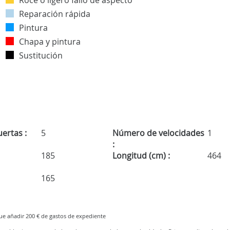
Roce o ligero fallo de aspecto
Reparación rápida
Pintura
Chapa y pintura
Sustitución
ertas :
5
Número de velocidades
1
:
185
Longitud (cm) :
464
165
que añadir 200 € de gastos de expediente