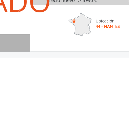
ADO
Precio nuevo
:
45990 €
Ubicación
44 - NANTES