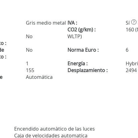
Gris medio metal
IVA :
Sí
?
CO2 (g/km) :
160 
No
WLTP)
o :
de
No
Norma Euro :
6
o :
1
Energía :
Hybr
155
Desplazamiento :
2494
de
Automática
Encendido automàtico de las luces
Caja de velocidades automatica