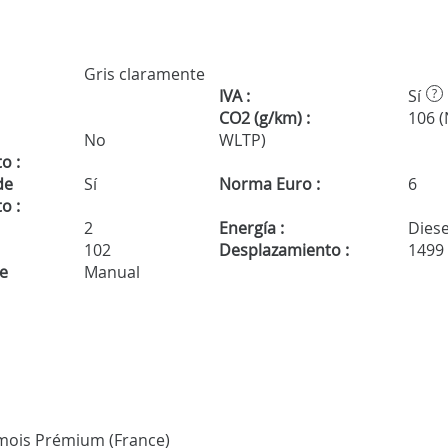
Gris claramente
IVA :
Sí
?
CO2 (g/km) :
106 
No
WLTP)
o :
de
Sí
Norma Euro :
6
o :
2
Energía :
Diese
102
Desplazamiento :
1499
de
Manual
 3 mois Prémium (France)