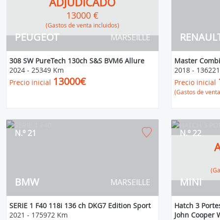
ADJUDICADO
13000 €
(Gastos de venta incluidos)
PEUGEOT
RENAUL
MARSEILLE
308 SW PureTech 130ch S&S BVM6 Allure
Master Combi
2024
-
25349 Km
2018
-
13622
13000€
Precio inicial
Precio inicial
(Gastos de venta
N.º 21
N.º 22
(
BMW
MINI
MARSEILLE
SERIE 1 F40 118i 136 ch DKG7 Edition Sport
Hatch 3 Porte
2021
-
175972 Km
John Cooper 