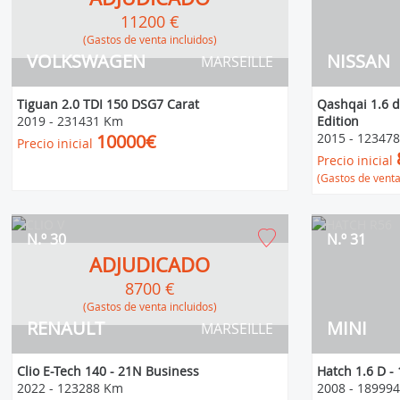
11200 €
(Gastos de venta incluidos)
VOLKSWAGEN
NISSAN
MARSEILLE
Tiguan 2.0 TDI 150 DSG7 Carat
Qashqai 1.6 d
2019
-
231431 Km
Edition
10000€
2015
-
12347
Precio inicial
Precio inicial
(Gastos de venta
N.º 30
N.º 31
ADJUDICADO
8700 €
(Gastos de venta incluidos)
RENAULT
MINI
MARSEILLE
Clio E-Tech 140 - 21N Business
Hatch 1.6 D -
2022
-
123288 Km
2008
-
18999