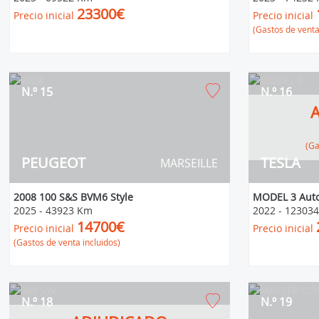
23300€
Precio inicial
Precio inicial
(Gastos de venta
N.º 15
N.º 16
(
PEUGEOT
TESLA
MARSEILLE
2008 100 S&S BVM6 Style
MODEL 3 Auto
2025
-
43923 Km
2022
-
12303
14700€
Precio inicial
Precio inicial
(Gastos de venta incluidos)
N.º 18
N.º 19