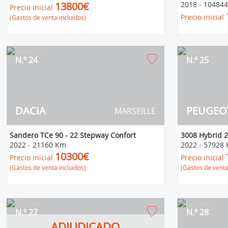
13800€
2018
-
10484
Precio inicial
Precio inicial
(Gastos de venta incluidos)
N.º 24
N.º 25
DACIA
PEUGEO
MARSEILLE
Sandero TCe 90 - 22 Stepway Confort
3008 Hybrid 2
2022
-
21160 Km
2022
-
57928
10300€
Precio inicial
Precio inicial
(Gastos de venta incluidos)
(Gastos de venta
N.º 27
N.º 28
ADJUDICADO