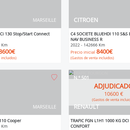
CITROEN
MARSEILLE
Ci 130 Stop/Start Connect
C4 SOCIETE BLUEHDI 110 S&S 
NAV BUSINESS R
8 Km
2022
-
142666 Km
8600€
8400€
Precio inicial
 incluidos)
(Gastos de venta incluidos)
N.º 501
ADJUDICAD
10600 €
(Gastos de venta inclui
RENAULT
MARSEILLE
 110 Cooper
TRAFIC FGN L1H1 1000 KG DC
4 Km
CONFORT