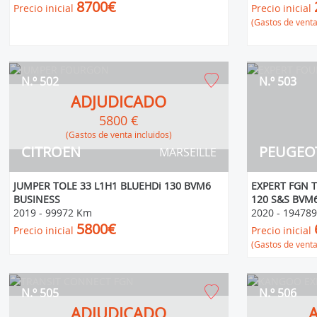
8700€
Precio inicial
Precio inicial
(Gastos de venta
N.º 502
N.º 503
ADJUDICADO
5800 €
(Gastos de venta incluidos)
CITROEN
PEUGEO
MARSEILLE
JUMPER TOLE 33 L1H1 BLUEHDi 130 BVM6
EXPERT FGN 
BUSINESS
120 S&S BVM
2019
-
99972 Km
2020
-
19478
5800€
Precio inicial
Precio inicial
(Gastos de venta
N.º 505
N.º 506
ADJUDICADO