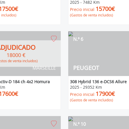
 Km
2025
-
7482 Km
17500€
15700€
Precio inicial
 incluidos)
(Gastos de venta incluidos)
N.º 6
ADJUDICADO
18000 €
Gastos de venta incluidos)
PEUGEOT
MARSEILLE
activ-D 184 ch 4x2 Homura
308 Hybrid 136 e-DCS6 Allure
 Km
2025
-
29352 Km
17600€
17900€
Precio inicial
(Gastos de venta incluidos)
N.º 10