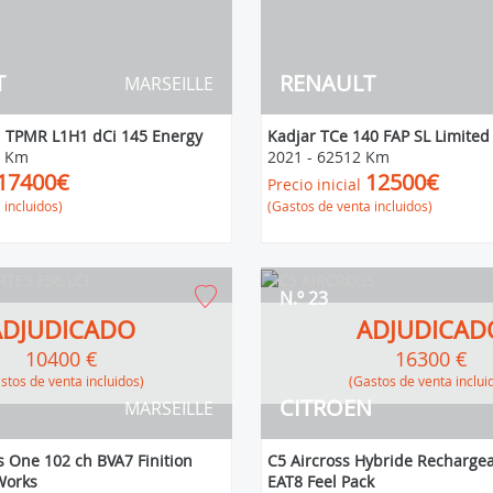
T
RENAULT
MARSEILLE
 TPMR L1H1 dCi 145 Energy
Kadjar TCe 140 FAP SL Limited
1 Km
2021
-
62512 Km
17400€
12500€
Precio inicial
 incluidos)
(Gastos de venta incluidos)
N.º 23
ADJUDICADO
ADJUDICAD
10400 €
16300 €
Gastos de venta incluidos)
(Gastos de venta inclui
CITROEN
MARSEILLE
s One 102 ch BVA7 Finition
C5 Aircross Hybride Rechargea
Works
EAT8 Feel Pack