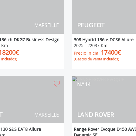
PEUGEOT
MARSEILLE
 136 ch DKG7 Business Design
308 Hybrid 136 e-DCS6 Allure
2 Km
2025
-
22037 Km
18200€
17400€
Precio inicial
 incluidos)
(Gastos de venta incluidos)
N.º 14
T
LAND ROVER
MARSEILLE
130 S&S EAT8 Allure
Range Rover Evoque D150 AWD
 Km
Dynamic SE