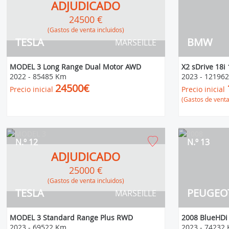
ADJUDICADO
24500 €
(Gastos de venta incluidos)
TESLA
BMW
MARSEILLE
MODEL 3 Long Range Dual Motor AWD
X2 sDrive 18i
2022
-
85485 Km
2023
-
12196
24500€
Precio inicial
Precio inicial
(Gastos de venta
N.º 12
N.º 13
ADJUDICADO
25000 €
(Gastos de venta incluidos)
TESLA
PEUGEO
MARSEILLE
MODEL 3 Standard Range Plus RWD
2008 BlueHDi 
2023
-
69522 Km
2023
-
74232