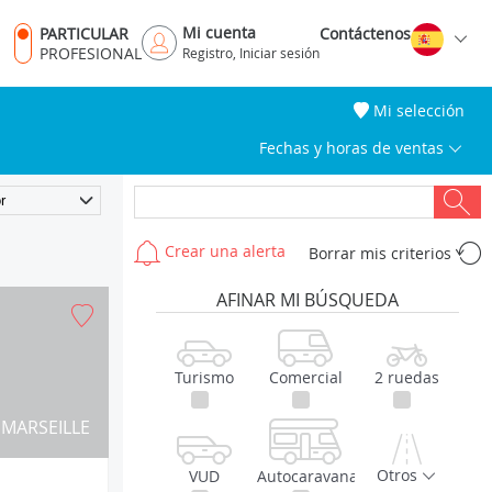
Mi cuenta
PARTICULAR
Contáctenos
PROFESIONAL
Registro, Iniciar sesión
Mi selección
Fechas y horas de ventas
Crear una alerta
Borrar mis criterios
AFINAR MI BÚSQUEDA
Turismo
Comercial
2 ruedas
MARSEILLE
Otros
VUD
Autocaravana