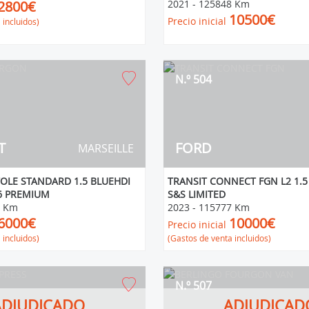
2800€
2021
-
125848 Km
10500€
Precio inicial
 incluidos)
N.º 504
T
FORD
MARSEILLE
TOLE STANDARD 1.5 BLUEHDI
TRANSIT CONNECT FGN L2 1.5
6 PREMIUM
S&S LIMITED
9 Km
2023
-
115777 Km
6000€
10000€
Precio inicial
 incluidos)
(Gastos de venta incluidos)
N.º 507
ADJUDICADO
ADJUDICAD