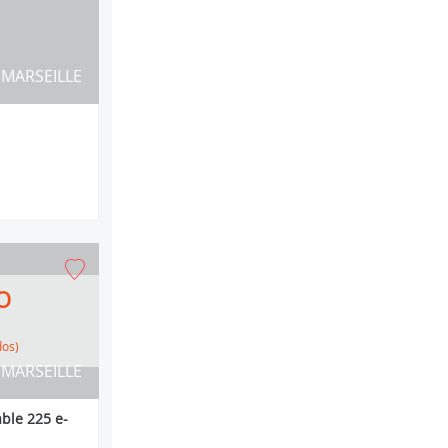
MARSEILLE
O
dos)
MARSEILLE
ble 225 e-