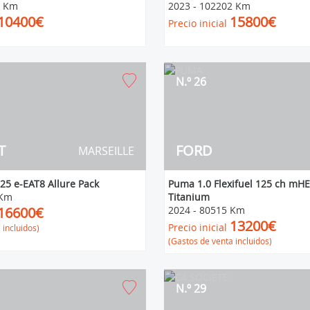
4 Km
2023
-
102202 Km
10400€
15800€
Precio inicial
N.º 26
T
FORD
MARSEILLE
25 e-EAT8 Allure Pack
Puma 1.0 Flexifuel 125 ch mH
 Km
Titanium
16600€
2024
-
80515 Km
13200€
Precio inicial
 incluidos)
(Gastos de venta incluidos)
N.º 29