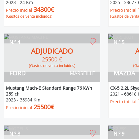
2023
-
24 Km
2025
-
33677
34300€
Precio inicial
Precio inicial
(Gastos de venta incluidos)
(Gastos de venta
N.º 4
N.º 5
ADJUDICADO
25500 €
(Gastos de venta incluidos)
(
FORD
MAZDA
MARSEILLE
Mustang Mach-E Standard Range 76 kWh
CX-5 2.2L Sky
269 ch
2021
-
68618
2023
-
36984 Km
Precio inicial
25500€
Precio inicial
N.º 8
N.º 9