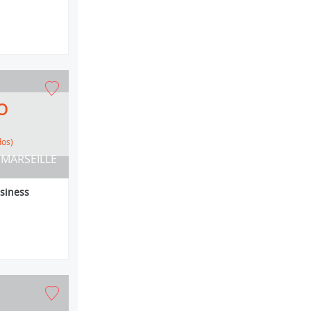
O
dos)
MARSEILLE
siness