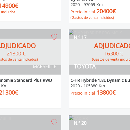
14900€
2020
-
97069 Km
20400€
Precio inicial
 incluidos)
(Gastos de venta incluidos)
N.º 17
ADJUDICADO
ADJUDICAD
21800 €
16300 €
Gastos de venta incluidos)
(Gastos de venta inclui
TOYOTA
MARSEILLE
nomie Standard Plus RWD
C-HR Hybride 1.8L Dynamic Bu
4 Km
2020
-
105880 Km
21300€
13800€
Precio inicial
N.º 20