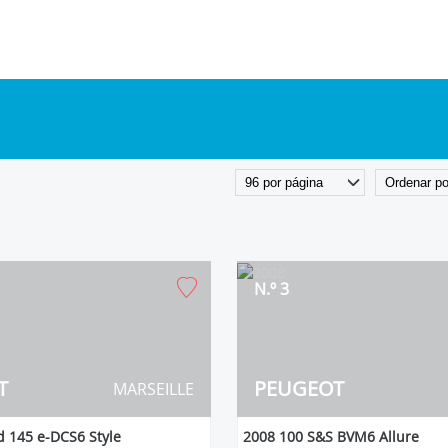
N.º 3
T
PEUGEOT
MARSEILLE
 145 e-DCS6 Style
2008 100 S&S BVM6 Allure