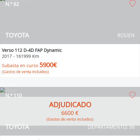
N.º 62
TOYOTA
ROUEN
Verso 112 D-4D FAP Dynamic
2017
-
161999 Km
5900€
Subasta en curso
(Gastos de venta incluidos)
N.º 110
ADJUDICADO
6600 €
(Gastos de venta incluidos)
TOYOTA
DEPARTAMENTO: 56