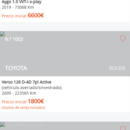
Aygo 1.0 VVT-i x-play
2019
-
73068 Km
6600€
Precio inicial
N.º 1003
TOYOTA
ROUEN
Verso 126 D-4D 7pl Active
(vehículo averiado/siniestrado)
2009
-
223565 Km
1800€
Precio inicial
(Gastos de venta incluidos)