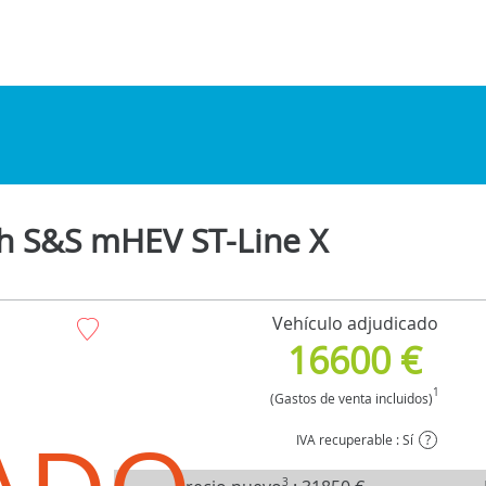
ch S&S mHEV ST-Line X
Vehículo adjudicado
16600 €
1
(Gastos de venta incluidos)
IVA recuperable : Sí
?
3