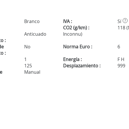
Branco
IVA :
Sí
?
CO2 (g/km) :
118 
Anticuado
Inconnu)
o :
de
No
Norma Euro :
6
o :
1
Energía :
F H
125
Desplazamiento :
999
de
Manual