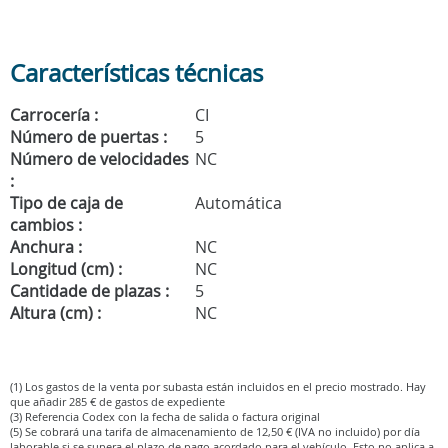
Características técnicas
Carrocería :
CI
Número de puertas :
5
Número de velocidades
NC
:
Tipo de caja de
Automática
cambios :
Anchura :
NC
Longitud (cm) :
NC
Cantidade de plazas :
5
Altura (cm) :
NC
(1) Los gastos de la venta por subasta están incluidos en el precio mostrado. Hay
que añadir 285 € de gastos de expediente
(3) Referencia Codex con la fecha de salida o factura original
(5) Se cobrará una tarifa de almacenamiento de 12,50 € (IVA no incluido) por día
laborable si se supera el plazo de pago acordado para el vehículo. Esto no aplica a