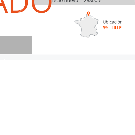
ADO
Precio nuevo
:
28800 €
Ubicación
59 - LILLE