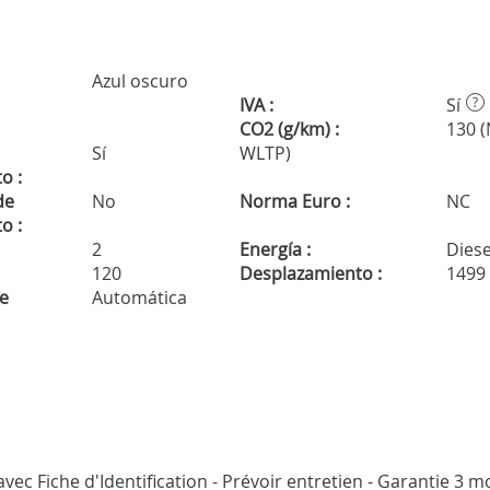
Azul oscuro
IVA :
Sí
?
CO2 (g/km) :
130 
Sí
WLTP)
o :
de
No
Norma Euro :
NC
o :
2
Energía :
Diese
120
Desplazamiento :
1499
de
Automática
avec Fiche d'Identification - Prévoir entretien - Garantie 3