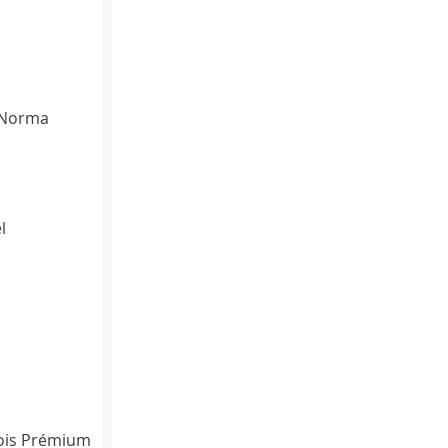
(Norma
l
 mois Prémium