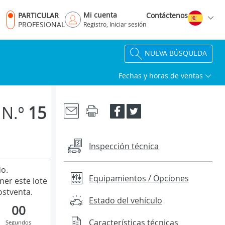
Mi cuenta
PARTICULAR
Contáctenos
PROFESIONAL
Registro, Iniciar sesión
NUEVA BÚSQUEDA
Fechas y horas de ventas
N.º
15
Inspección técnica
do.
Equipamientos / Opciones
ner este lote
stventa.
Estado del vehículo
00
Características técnicas
Segundos