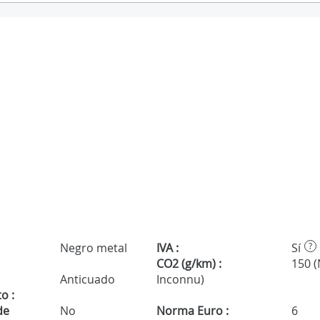
Negro metal
IVA :
Sí
?
CO2 (g/km) :
150 
Anticuado
Inconnu)
o :
de
No
Norma Euro :
6