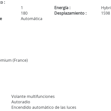
o :
1
Energía :
Hybr
180
Desplazamiento :
1598
de
Automática
rémium (France)
Volante multifunciones
Autoradio
Encendido automàtico de las luces