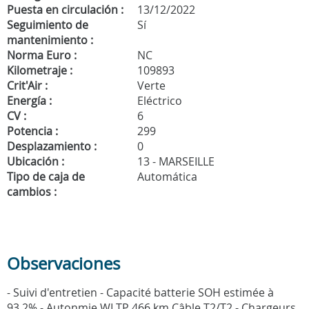
Puesta en circulación :
13/12/2022
Seguimiento de
Sí
mantenimiento :
Norma Euro :
NC
Kilometraje :
109893
Crit'Air :
Verte
Energía :
Eléctrico
CV :
6
Potencia :
299
Desplazamiento :
0
Ubicación :
13 - MARSEILLE
Tipo de caja de
Automática
cambios :
Observaciones
- Suivi d'entretien - Capacité batterie SOH estimée à
93.2% - Autonmie WLTP 466 km Câble T2/T2 - Chargeurs