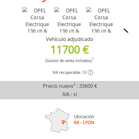
Vehículo adjudicado
11700 €
1
(Gastos de venta incluidos)
IVA recuperable : Sí
?
Precio nuevo
3
:
33600 €
IVA : sí
Ubicación
69 - LYON