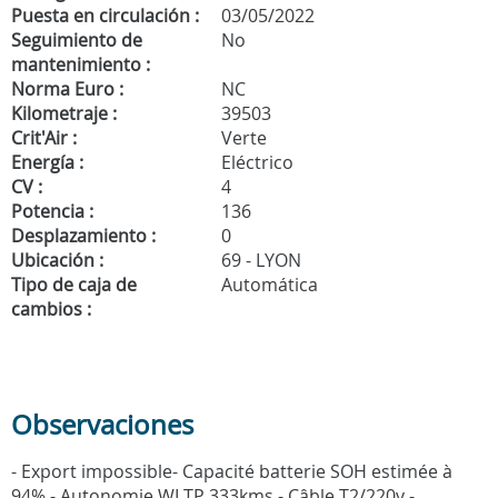
Puesta en circulación :
03/05/2022
Seguimiento de
No
mantenimiento :
Norma Euro :
NC
Kilometraje :
39503
Crit'Air :
Verte
Energía :
Eléctrico
CV :
4
Potencia :
136
Desplazamiento :
0
Ubicación :
69 - LYON
Tipo de caja de
Automática
cambios :
Observaciones
- Export impossible- Capacité batterie SOH estimée à
94% - Autonomie WLTP 333kms - Câble T2/220v -