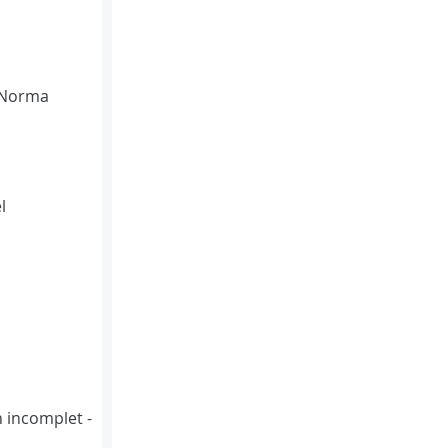
(Norma
l
n incomplet -