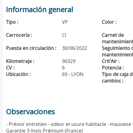
Información general
Tipo :
VP
Color :
Carrocería :
CI
Carnet de
mantenimient
Puesta en circulación :
30/06/2022
Seguimiento 
mantenimient
Kilometraje :
90329
Crit'Air :
CV :
6
Potencia :
Ubicación :
69 - LYON
Tipo de caja 
cambios :
Observaciones
- Prévoir entretien - odeur et usure habitacle - mauvaise f
Garantie 3 mois Prémium (France)