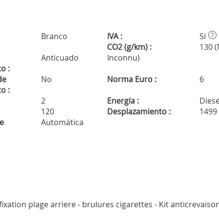
Branco
IVA :
Sí
?
CO2 (g/km) :
130 
Anticuado
Inconnu)
o :
de
No
Norma Euro :
6
o :
2
Energía :
Diese
120
Desplazamiento :
1499
de
Automática
ixation plage arriere - brulures cigarettes - Kit anticrevaiso