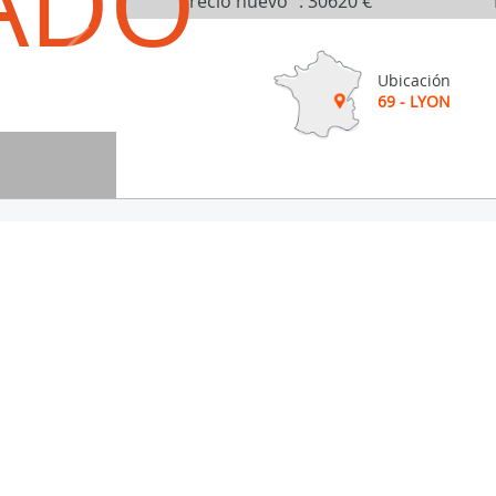
ADO
Precio nuevo
:
30620 €
Ubicación
69 - LYON