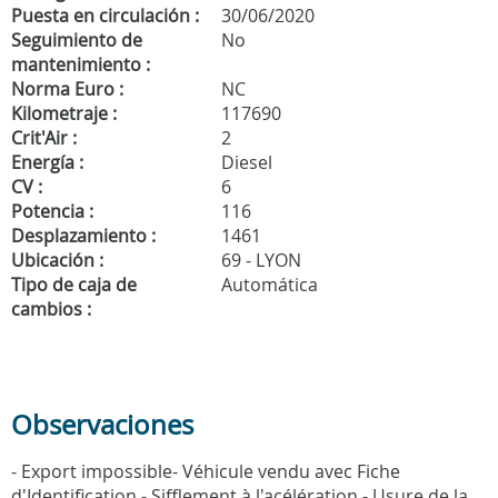
Puesta en circulación :
30/06/2020
Seguimiento de
No
mantenimiento :
Norma Euro :
NC
Kilometraje :
117690
Crit'Air :
2
Energía :
Diesel
CV :
6
Potencia :
116
Desplazamiento :
1461
Ubicación :
69 - LYON
Tipo de caja de
Automática
cambios :
Observaciones
- Export impossible- Véhicule vendu avec Fiche
d'Identification - Sifflement à l'acélération - Usure de la