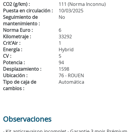
CO2 (g/km) :
111 (Norma Inconnu)
Puesta en circulación :
10/03/2025
Seguimiento de
No
mantenimiento :
Norma Euro :
6
Kilometraje :
33292
Crit'Air :
1
Energía :
Hybrid
CV :
5
Potencia :
94
Desplazamiento :
1598
Ubicación :
76 - ROUEN
Tipo de caja de
Automática
cambios :
Observaciones
- Kit anticrevaison incomplet - Garantie 3 mois Prémium