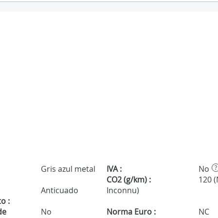
Gris azul metal
IVA :
No
?
CO2 (g/km) :
120 
Anticuado
Inconnu)
o :
de
No
Norma Euro :
NC