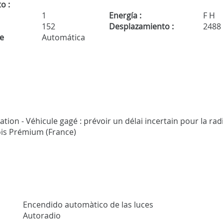
o :
1
Energía :
F H
152
Desplazamiento :
2488
de
Automática
ation - Véhicule gagé : prévoir un délai incertain pour la rad
mois Prémium (France)
Encendido automàtico de las luces
Autoradio