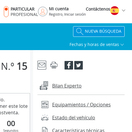
Mi cuenta
PARTICULAR
Contáctenos
PROFESIONAL
Registro, Iniciar sesión
NUEVA BÚSQUEDA
Fechas y horas de ventas
N.º
15
Bilan Experto
do.
Equipamientos / Opciones
ner este lote
stventa.
Estado del vehículo
00
Características técnicas
Segundos