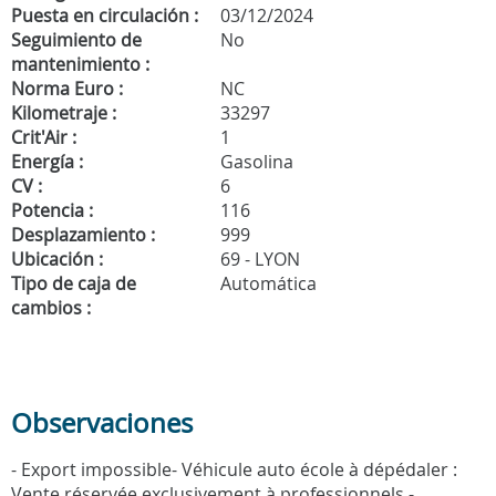
Puesta en circulación :
03/12/2024
Seguimiento de
No
mantenimiento :
Norma Euro :
NC
Kilometraje :
33297
Crit'Air :
1
Energía :
Gasolina
CV :
6
Potencia :
116
Desplazamiento :
999
Ubicación :
69 - LYON
Tipo de caja de
Automática
cambios :
Observaciones
- Export impossible- Véhicule auto école à dépédaler :
Vente réservée exclusivement à professionnels -