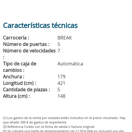
Características técnicas
Carrocería :
BREAK
Número de puertas :
5
Número de velocidades
7
:
Tipo de caja de
Automática
cambios :
Anchura :
179
Longitud (cm) :
421
Cantidade de plazas :
5
Altura (cm) :
148
(1) Los gastos de la venta por subasta están incluidos en el precio mostrado. Hay
que añadir 200 € de gastos de expediente
(3) Referencia Codex con la fecha de salida o factura original
(5) Se cobrará una tarifa de almacenamiento de 12,50 € (IVA no incluido) por día