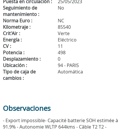
Puesta en circulación :
25/05/2023
Seguimiento de
No
mantenimiento :
Norma Euro :
NC
Kilometraje :
85540
Crit'Air :
Verte
Energía :
Eléctrico
CV :
11
Potencia :
498
Desplazamiento :
0
Ubicación :
94 - PARIS
Tipo de caja de
Automática
cambios :
Observaciones
- Export impossible- Capacité batterie SOH estimée à
91.9% - Autonomie WLTP 644kms - Câble T2 T2 -