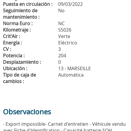
Puesta en circulación :
09/03/2022
Seguimiento de
No
mantenimiento :
Norma Euro :
NC
Kilometraje :
55026
Crit'Air :
Verte
Energía :
Eléctrico
CV :
3
Potencia :
204
Desplazamiento :
0
Ubicación :
13 - MARSEILLE
Tipo de caja de
Automática
cambios :
Observaciones
- Export impossible- Carnet d'entretien - Véhicule vendu
avec Fiche d'Identification - Capacité batterie SOH