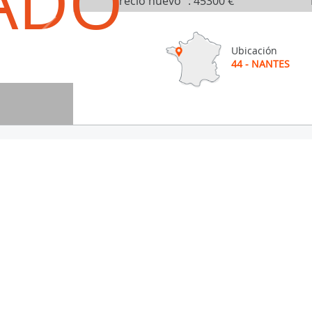
ADO
Precio nuevo
:
45300 €
Ubicación
44 - NANTES