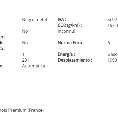
Negro metal
IVA :
Sí
?
CO2 (g/km) :
157 
No
Inconnu)
o :
de
No
Norma Euro :
6
o :
1
Energía :
Gasol
231
Desplazamiento :
1998
de
Automática
3 mois Prémium (France)