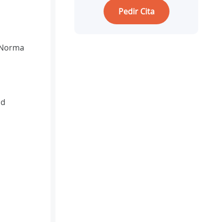
Pedir Cita
(Norma
id