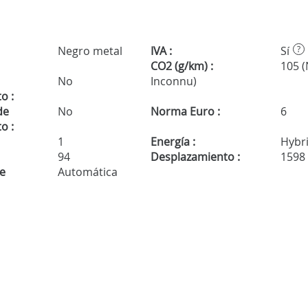
Negro metal
IVA :
Sí
?
CO2 (g/km) :
105 
No
Inconnu)
o :
de
No
Norma Euro :
6
o :
1
Energía :
Hybr
94
Desplazamiento :
1598
de
Automática