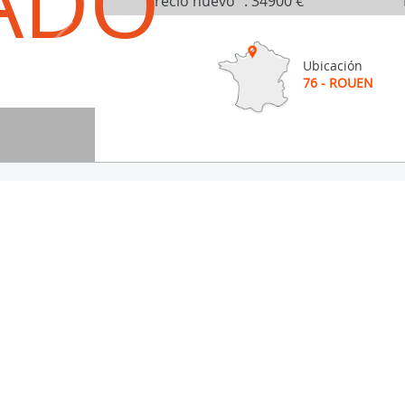
ADO
Precio nuevo
:
34900 €
Ubicación
76 - ROUEN