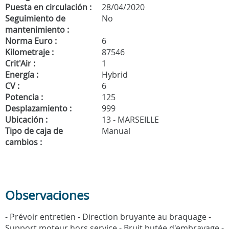
Puesta en circulación :
28/04/2020
Seguimiento de
No
mantenimiento :
Norma Euro :
6
Kilometraje :
87546
Crit'Air :
1
Energía :
Hybrid
CV :
6
Potencia :
125
Desplazamiento :
999
Ubicación :
13 - MARSEILLE
Tipo de caja de
Manual
cambios :
Observaciones
- Prévoir entretien - Direction bruyante au braquage -
Support moteur hors service - Bruit butée d'embrayage -